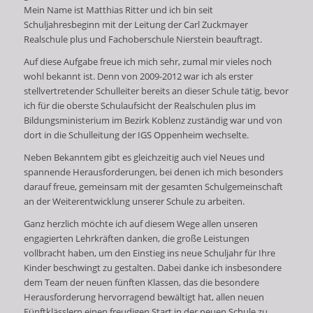
Mein Name ist Matthias Ritter und ich bin seit
Schuljahresbeginn mit der Leitung der Carl Zuckmayer
Realschule plus und Fachoberschule Nierstein beauftragt.
Auf diese Aufgabe freue ich mich sehr, zumal mir vieles noch
wohl bekannt ist. Denn von 2009-2012 war ich als erster
stellvertretender Schulleiter bereits an dieser Schule tätig, bevor
ich für die oberste Schulaufsicht der Realschulen plus im
Bildungsministerium im Bezirk Koblenz zuständig war und von
dort in die Schulleitung der IGS Oppenheim wechselte.
Neben Bekanntem gibt es gleichzeitig auch viel Neues und
spannende Herausforderungen, bei denen ich mich besonders
darauf freue, gemeinsam mit der gesamten Schulgemeinschaft
an der Weiterentwicklung unserer Schule zu arbeiten.
Ganz herzlich möchte ich auf diesem Wege allen unseren
engagierten Lehrkräften danken, die große Leistungen
vollbracht haben, um den Einstieg ins neue Schuljahr für Ihre
Kinder beschwingt zu gestalten. Dabei danke ich insbesondere
dem Team der neuen fünften Klassen, das die besondere
Herausforderung hervorragend bewältigt hat, allen neuen
Fünftklässlern einen freudigen Start in der neuen Schule zu