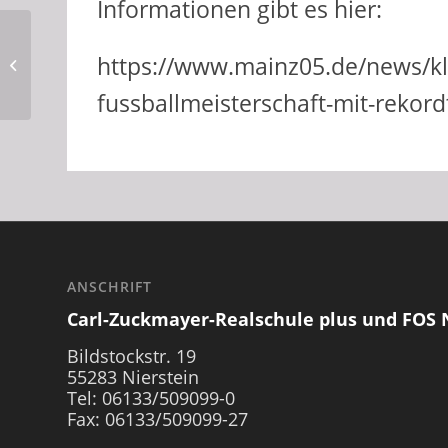
Informationen gibt es hier:
Klassenausflug der 6e
https://www.mainz05.de/news/k
in das NatLab der Uni
Mainz
fussballmeisterschaft-mit-rekor
ANSCHRIFT
Carl-Zuckmayer-Realschule plus und FOS 
Bildstockstr. 19
55283 Nierstein
Tel: 06133/509099-0
Fax: 06133/509099-27