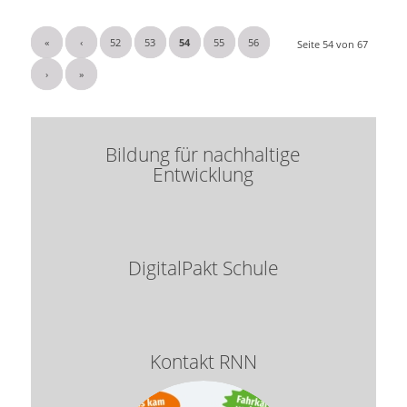
«
‹
52
53
54
55
56
Seite 54 von 67
›
»
Bildung für nachhaltige
Entwicklung
DigitalPakt Schule
Kontakt RNN